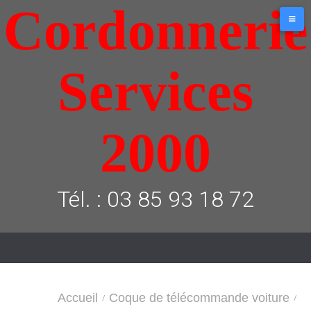
Cordonnerie
Aller
au
contenu
Services
2000
Tél. : 03 85 93 18 72
Accueil
Coque de télécommande voiture
/
/