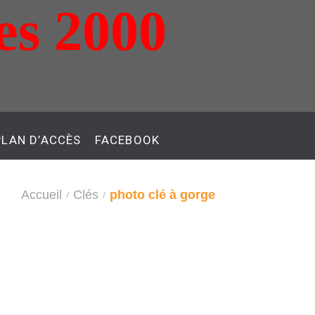
es 2000
PLAN D’ACCÈS
FACEBOOK
Accueil
Clés
photo clé à gorge
/
/