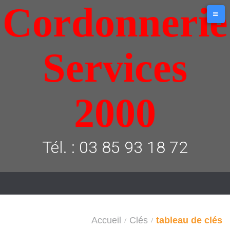
Cordonnerie
Aller
au
contenu
Services
2000
Tél. : 03 85 93 18 72
Accueil
Clés
tableau de clés
/
/