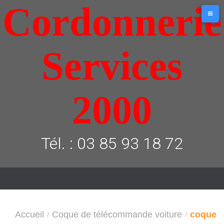
Cordonnerie
Aller
au
contenu
Services
2000
Tél. : 03 85 93 18 72
Accueil
Coque de télécommande voiture
coque
/
/