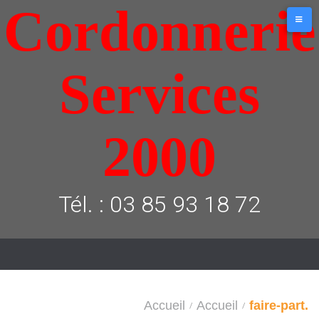
Cordonnerie
Aller
au
contenu
Services
2000
Tél. : 03 85 93 18 72
Accueil
Accueil
faire-part.
/
/