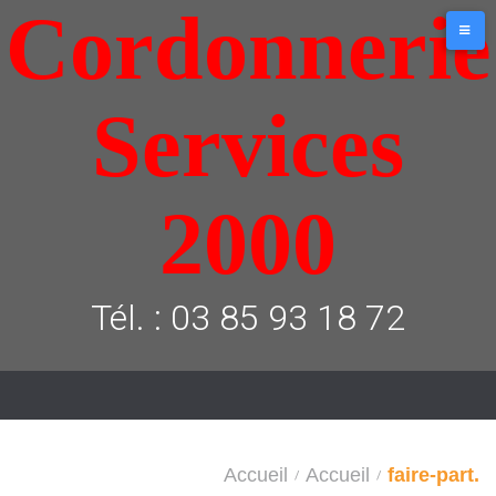
Cordonnerie
Aller
au
contenu
Services
2000
Tél. : 03 85 93 18 72
Accueil
Accueil
faire-part.
/
/