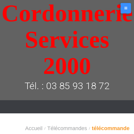
Cordonnerie
Aller
au
contenu
Services
2000
Tél. : 03 85 93 18 72
Accueil
Télécommandes
télécommande
/
/