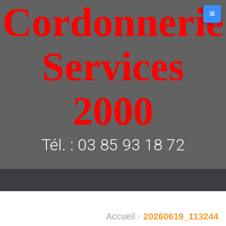
Cordonnerie
Aller
au
contenu
Services
2000
Tél. : 03 85 93 18 72
Accueil
20260619_113244
/