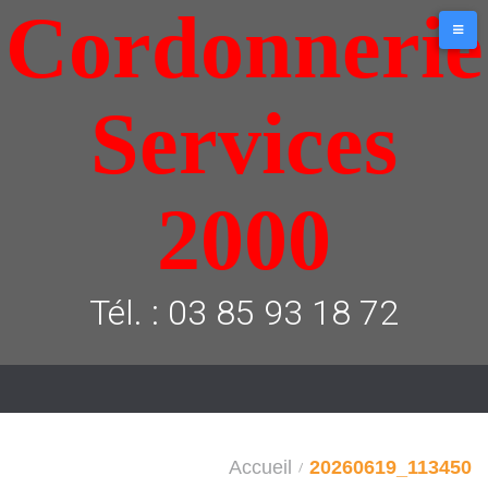
Cordonnerie
Aller
au
contenu
Services
2000
Tél. : 03 85 93 18 72
Accueil
20260619_113450
/