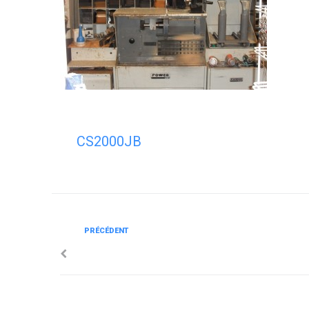
CS2000JB
Précédent
PRÉCÉDENT
Navigation
de