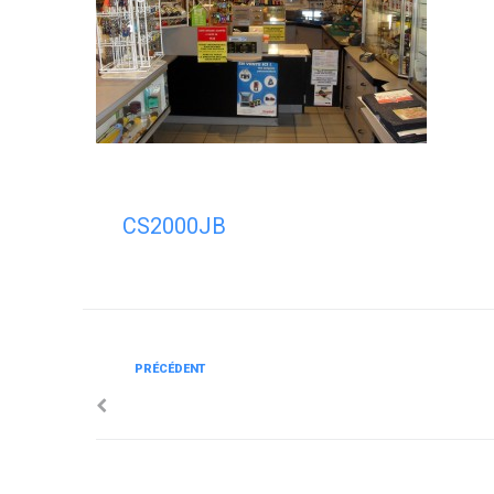
CS2000JB
Précédent
PRÉCÉDENT
Navigation
de