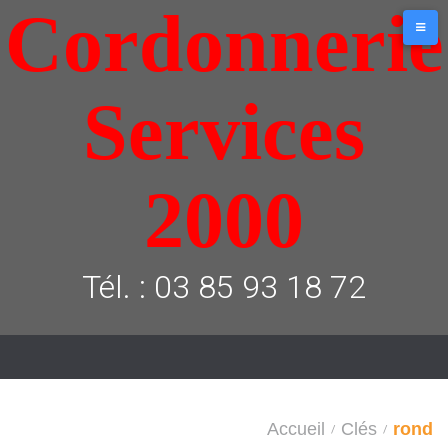
Cordonnerie
Aller
au
contenu
Services
2000
Tél. : 03 85 93 18 72
Accueil
Clés
rond
/
/